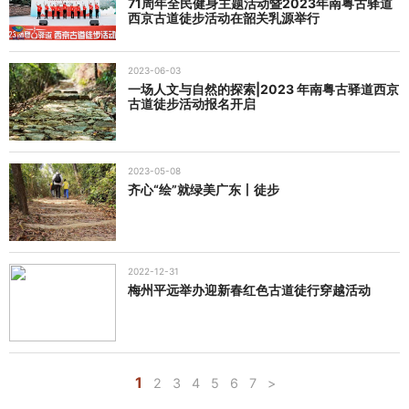
71周年全民健身主题活动暨2023年南粤古驿道
西京古道徒步活动在韶关乳源举行
2023-06-03
一场人文与自然的探索|2023 年南粤古驿道西京
古道徒步活动报名开启
2023-05-08
齐心“绘”就绿美广东丨徒步
2022-12-31
梅州平远举办迎新春红色古道徒行穿越活动
1
2
3
4
5
6
7
>