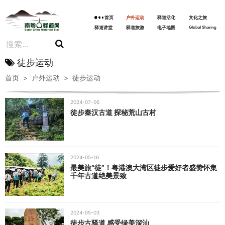
首页
户外运动
驿道活化
文化之旅
驿道讲堂
驿道旅游
电子地图
Global Sharing
徒步运动
首页
>
户外运动
>
徒步运动
2024-07-06
徒步秦汉古道 探秘荒山古村
2024-05-16
最美旅“徒”！粤港澳大湾区徒步爱好者盛赞怀集
千年古道绝美景致
2024-05-03
徒步古驿道 感受绿美深汕